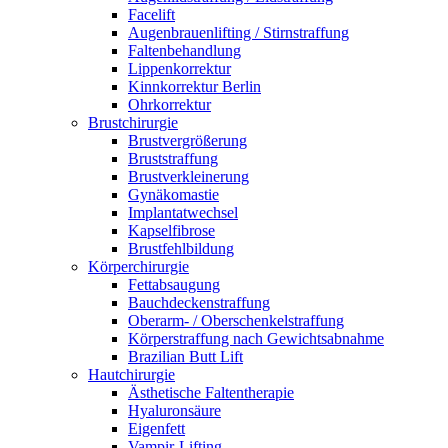
Facelift
Augenbrauenlifting / Stirnstraffung
Faltenbehandlung
Lippenkorrektur
Kinnkorrektur Berlin
Ohrkorrektur
Brustchirurgie
Brustvergrößerung
Bruststraffung
Brustverkleinerung
Gynäkomastie
Implantatwechsel
Kapselfibrose
Brustfehlbildung
Körperchirurgie
Fettabsaugung
Bauchdeckenstraffung
Oberarm- / Oberschenkelstraffung
Körperstraffung nach Gewichtsabnahme
Brazilian Butt Lift
Hautchirurgie
Ästhetische Faltentherapie
Hyaluronsäure
Eigenfett
Vampir-Lifting