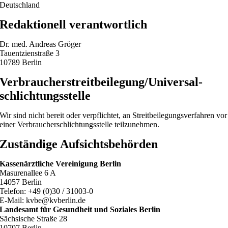
Deutschland
Redaktionell verantwortlich
Dr. med. Andreas Gröger
Tauentzienstraße 3
10789 Berlin
Verbraucher­streit­beilegung/Universal­
schlichtungs­stelle
Wir sind nicht bereit oder verpflichtet, an Streitbeilegungsverfahren vor
einer Verbraucherschlichtungsstelle teilzunehmen.
Zuständige Aufsichtsbehörden
Kassenärztliche Vereinigung Berlin
Masurenallee 6 A
14057 Berlin
Telefon: +49 (0)30 / 31003-0
E-Mail: kvbe@kvberlin.de
Landesamt für Gesundheit und Soziales Berlin
Sächsische Straße 28
10707 Berlin