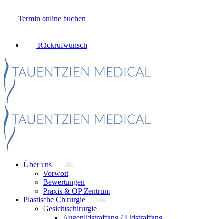
Zum
Inhalt
Termin online buchen
springen
Rückrufwunsch
Über uns
Vorwort
Bewertungen
Praxis & OP Zentrum
Plastische Chirurgie
Gesichtschirurgie
Augenlidstraffung / Lidstraffung