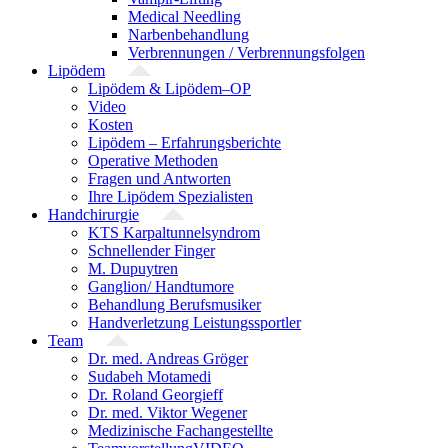
Medical Needling
Narbenbehandlung
Verbrennungen / Verbrennungsfolgen
Lipödem
Lipödem & Lipödem–OP
Video
Kosten
Lipödem – Erfahrungsberichte
Operative Methoden
Fragen und Antworten
Ihre Lipödem Spezialisten
Handchirurgie
KTS Karpaltunnelsyndrom
Schnellender Finger
M. Dupuytren
Ganglion/ Handtumore
Behandlung Berufsmusiker
Handverletzung Leistungssportler
Team
Dr. med. Andreas Gröger
Sudabeh Motamedi
Dr. Roland Georgieff
Dr. med. Viktor Wegener
Medizinische Fachangestellte