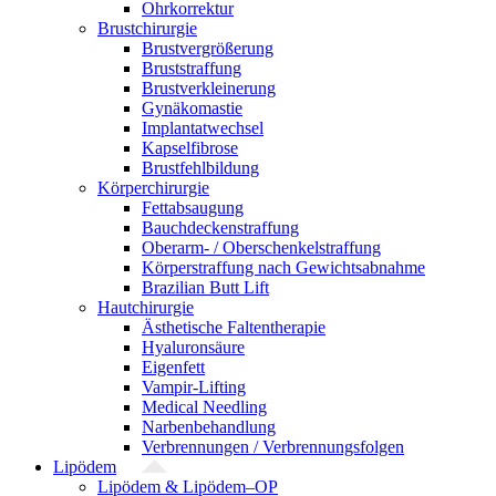
Ohrkorrektur
Brustchirurgie
Brustvergrößerung
Bruststraffung
Brustverkleinerung
Gynäkomastie
Implantatwechsel
Kapselfibrose
Brustfehlbildung
Körperchirurgie
Fettabsaugung
Bauchdeckenstraffung
Oberarm- / Oberschenkelstraffung
Körperstraffung nach Gewichtsabnahme
Brazilian Butt Lift
Hautchirurgie
Ästhetische Faltentherapie
Hyaluronsäure
Eigenfett
Vampir-Lifting
Medical Needling
Narbenbehandlung
Verbrennungen / Verbrennungsfolgen
Lipödem
Lipödem & Lipödem–OP