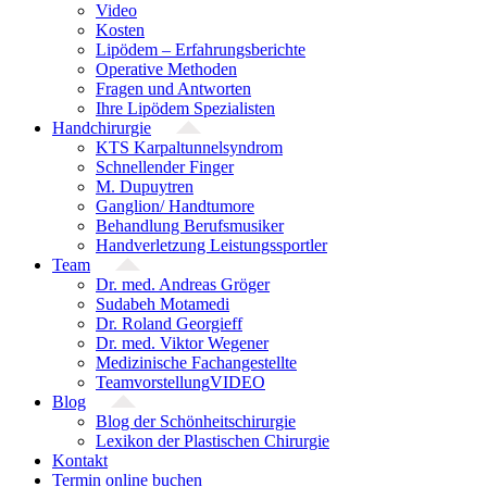
Video
Kosten
Lipödem – Erfahrungsberichte
Operative Methoden
Fragen und Antworten
Ihre Lipödem Spezialisten
Handchirurgie
KTS Karpaltunnelsyndrom
Schnellender Finger
M. Dupuytren
Ganglion/ Handtumore
Behandlung Berufsmusiker
Handverletzung Leistungssportler
Team
Dr. med. Andreas Gröger
Sudabeh Motamedi
Dr. Roland Georgieff
Dr. med. Viktor Wegener
Medizinische Fachangestellte
Teamvorstellung
VIDEO
Blog
Blog der Schönheitschirurgie
Lexikon der Plastischen Chirurgie
Kontakt
Termin online buchen