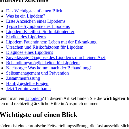
Das Wichtigste auf einen Blick
Was ist ein Lipödem?
Erste Anzeichen eines Lipödems
Typische Symptome des Lipödems
Lipödem-Kneiftest: So funktioniert er
Stadien des Lipödems
Lipödem Patientinnen: Leben mit der Erkrankung
Ursachen und Risikofaktoren für Lipödem
Diagnose eines Lipödems
Zuverlässige Diagnose des Lipödems durch einen Arzt
Behandlungsmöglichkeiten für Lipödem
Nachsorge: Was kommt nach der Behandlung?
Selbstmanagement und Prävention
Zusammenfassung
Häufig gestellte Fragen
Jetzt Termin vereinbaren
kennt man ein
Lipödem
? In diesem Artikel finden Sie die
wichtigsten 
en und rechtzeitig ärztliche Hilfe in Anspruch nehmen.
Wichtigste auf einen Blick
ödem ist eine chronische Fettverteilungsstörung, die fast ausschließlich