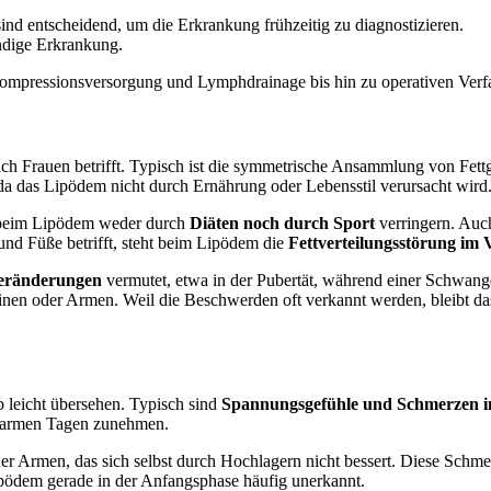
d entscheidend, um die Erkrankung frühzeitig zu diagnostizieren.
ändige Erkrankung.
mpressionsversorgung und Lymphdrainage bis hin zu operativen Verfa
eßlich Frauen betrifft. Typisch ist die symmetrische Ansammlung von Fe
 das Lipödem nicht durch Ernährung oder Lebensstil verursacht wird. 
e beim Lipödem weder durch
Diäten noch durch Sport
verringern. Auc
d Füße betrifft, steht beim Lipödem die
Fettverteilungsstörung im
Veränderungen
vermutet, etwa in der Pubertät, während einer Schwange
inen oder Armen. Weil die Beschwerden oft verkannt werden, bleibt 
 leicht übersehen. Typisch sind
Spannungsgefühle und Schmerzen i
 warmen Tagen zunehmen.
r Armen, das sich selbst durch Hochlagern nicht bessert. Diese Schmerz
pödem gerade in der Anfangsphase häufig unerkannt.