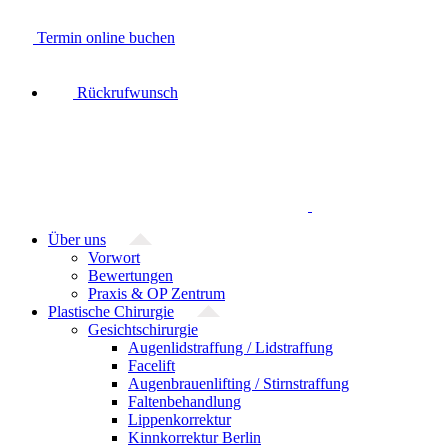
Zum
Inhalt
Termin online buchen
springen
Rückrufwunsch
Über uns
Vorwort
Bewertungen
Praxis & OP Zentrum
Plastische Chirurgie
Gesichtschirurgie
Augenlidstraffung / Lidstraffung
Facelift
Augenbrauenlifting / Stirnstraffung
Faltenbehandlung
Lippenkorrektur
Kinnkorrektur Berlin