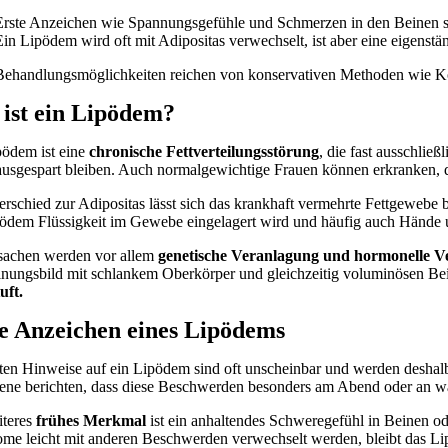
Erste Anzeichen wie Spannungsgefühle und Schmerzen in den Beinen sin
Ein Lipödem wird oft mit Adipositas verwechselt, ist aber eine eigenst
Behandlungsmöglichkeiten reichen von konservativen Methoden wie Ko
ist ein Lipödem?
pödem ist eine
chronische Fettverteilungsstörung
, die fast ausschli
usgespart bleiben. Auch normalgewichtige Frauen können erkranken, da
erschied zur Adipositas lässt sich das krankhaft vermehrte Fettgeweb
dem Flüssigkeit im Gewebe eingelagert wird und häufig auch Hände un
sachen werden vor allem
genetische Veranlagung und hormonelle 
inungsbild mit schlankem Oberkörper und gleichzeitig voluminösen Be
uft.
e Anzeichen eines Lipödems
ten Hinweise auf ein Lipödem sind oft unscheinbar und werden deshalb
fene berichten, dass diese Beschwerden besonders am Abend oder an
iteres
frühes Merkmal
ist ein anhaltendes Schweregefühl in Beinen ode
me leicht mit anderen Beschwerden verwechselt werden, bleibt das Li